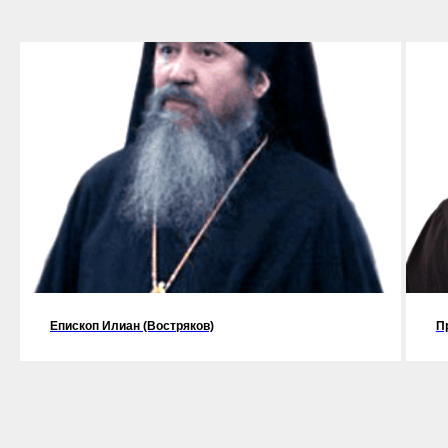
Епископ Илиан (Востряков)
П