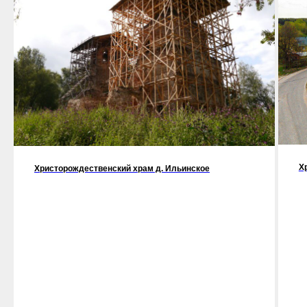
Х
Христорождественский храм д. Ильинское