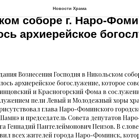
отдания Вознесения Госп
Новости Храма
ком соборе г. Наро-Фоми
ось архиерейское богос
тдания Вознесения Господня в Никольском собор
лось архиерейское богослужение, которое со
инцовский и Красногорский Фома в сослужени
ослужением пели Левый и Молодежный хоры хра
рисутствовал глава Наро-Фоминского городск
Шамнэ и председатель Совета депутатов Нар
уга Геннадий Пантелеймонович Пензов. В слов
вил всех жителей города Наро-Фоминск, котор