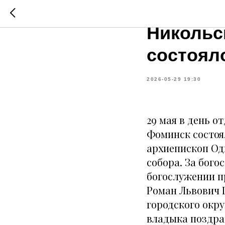
В день 
Никольс
состоял
2026-05-29 19:30
29 мая в день о
Фоминск состоя
архиепископ Од
собора. За бог
богослужении п
Роман Львович 
городского окр
владыка поздра