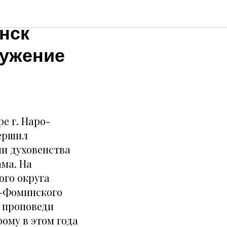
одня в
нск
лужение
е г. Наро-
вершил
и духовенства
ма. На
ого округа
о-Фоминского
е проповеди
ому в этом года