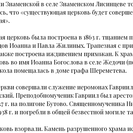
и Знаменской в селе Знаменском Лисинцеве т
сь, что «существующая церковь будет соверш
ая».
я церковь была построена в 1863 г. тщанием 
цов Иоанна и Павла Жилиных. Трапезная с пр
акже построена иждивением прихожан. К хра
вь во имя Иоанна Богослова в селе Жедочи (по
 школа помещалась в доме графа Шереметева.
еркви совершали служение иеромонах Гавриил (
ский. Преподобномученик Гавриил был аресто
37 г. на полигоне Бутово. Священномученика Н
938 г. и погребли в общей безвестной могиле т
ковь взорвали. Камень разрушенного храма и