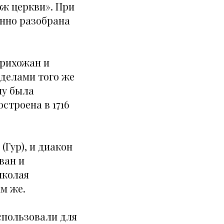
ож церкви». При
енно разобрана
прихожан и
иделами того же
му была
строена в 1716
Гур), и диакон
ван и
иколая
ам же.
спользовали для