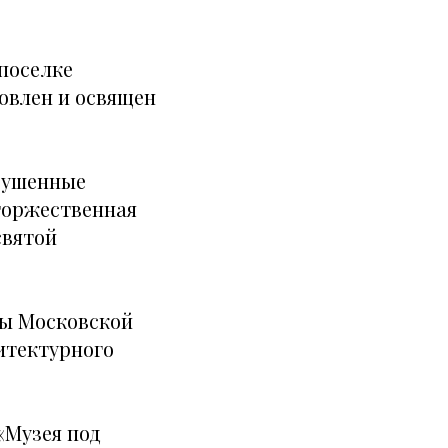
поселке
новлен и освящен
рушенные
торжественная
святой
ты Московской
итектурного
«Музея под