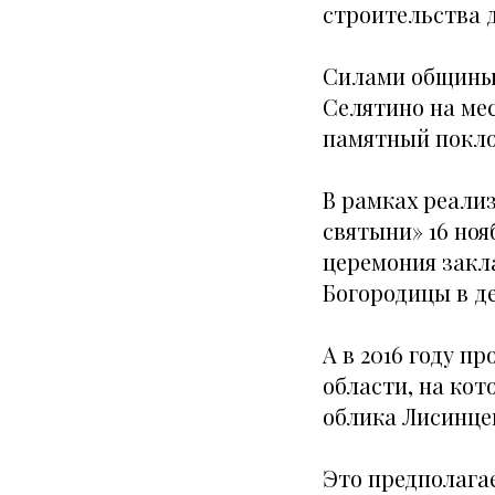
строительства д
Силами общины 
Селятино на мес
памятный покло
В рамках реали
святыни» 16 ноя
церемония закл
Богородицы в д
А в 2016 году 
области, на ко
облика Лисинцев
Это
предполага