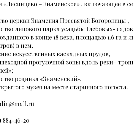
 «Лисинцево – Знаменское» , включающее
в се
тво церкви Знамения Пресвятой Богородицы ,
ство липового парка усадьбы Глебовых- садо
созданного в конце 18 века, площадью 1.6 га и 
етров) в нем,
ение искусственных каскадных прудов,
ешеходной прогулочной зоны вдоль реки– троп
лей»;
йство родника «Знаменский»,
крытого музея на месте старинного погоста.
odin@mail.ru
) 884-46-20‬