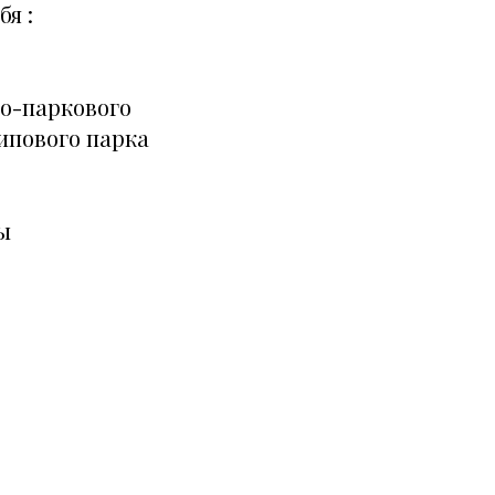
бя :
во-паркового
липового парка
ы