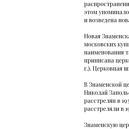
распространени
этом упоминало
и возведена нов
Новая Знаменска
московских куп
наименования т
приписана церко
г.). Церковная
В Знаменской ц
Николай Заполь
расстрелян в 19
расстреляли в 1
Знаменскую цер