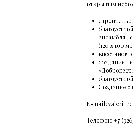
открытым небом
строительс
благоустрой
ансамбля , 
(120 х 100 м
восстановл
создание п
«Добродете
благоустро
Создание от
E-mail: valeri_r
Телефон: ‭+7 (926