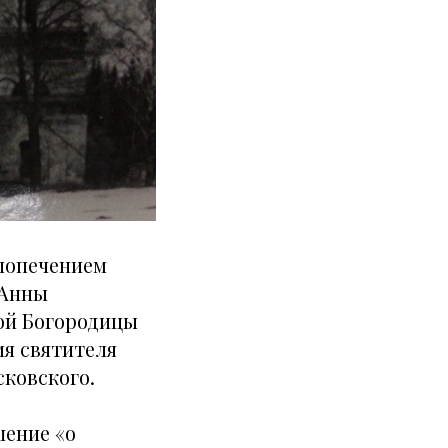
 попечением
 Анны
той Богородицы
мя святителя
сковского.
шение «о