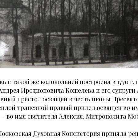
ь с такой же колокольней построена в 1770 г.
Андрея Иродионовича Кошелева и его супруги
авный престол освящен в честь иконы Пресвя
теплой трапезной правый придел освящен во и
 — во имя святителя Алексия, Митрополита Мо
в Московская Духовная Консистория приняла ре