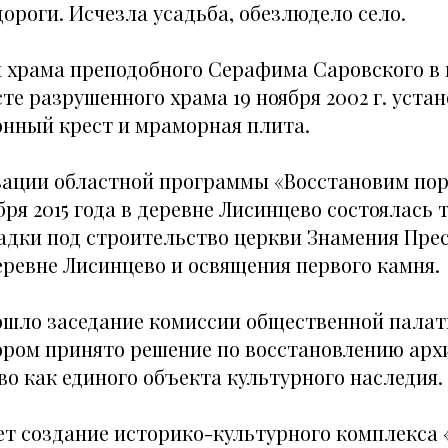
ороги. Исчезла усадьба, обезлюдело село.
храма преподобного Серафима Саровского в 
те разрушенного храма 19 ноября 2002 г. уста
нный крест и мраморная плита.
зации областной программы «Восстановим по
бря 2015 года в деревне Лисинцево состоялась
адки под строительство церкви Знамения Пре
еревне Лисинцево и освящения первого камня.
прошло заседание комиссии общественной пала
тором
принято решение по восстановлению арх
о как единого объекта культурного наследия.
ет
создание историко-культурного комплекса 