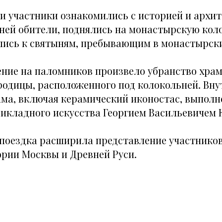
ки участники ознакомились с историей и архи
ней обители, поднялись на монастырскую кол
ись к святыням, пребывающим в монастырски
ение на паломников произвело убранство хра
родицы, расположенного под колокольней. Вну
ма, включая керамический иконостас, выполн
икладного искусства Георгием Васильевичем 
поездка расширила представление участников
ории Москвы и Древней Руси.