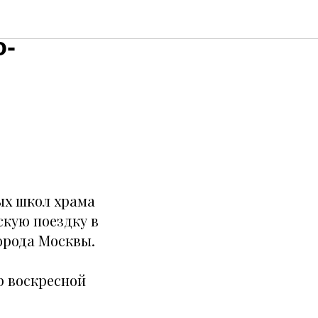
ных
о-
ных школ храма
кую поездку в
орода Москвы.
р воскресной