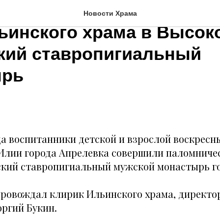
ческая поездка воскрес
Новости Храма
ьинского храма в Высок
кий ставропигиальный
ырь
ода воспитанники детской и взрослой воскрес
Илии города Апрелевка совершили паломничес
кий ставропигиальный мужской монастырь г
ровождал клирик Ильинского храма, директо
оргий Букин.