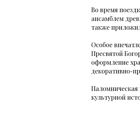
Во время поезд
ансамблем древ
также приложил
Особое впечатл
Пресвятой Бого
оформление хра
декоративно-пр
Паломническая 
культурной ист