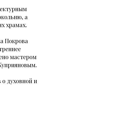
тектурным
окольню, а
х храмах.
ма Покрова
треннее
ено мастером
Куприяновым.
 о духовной и