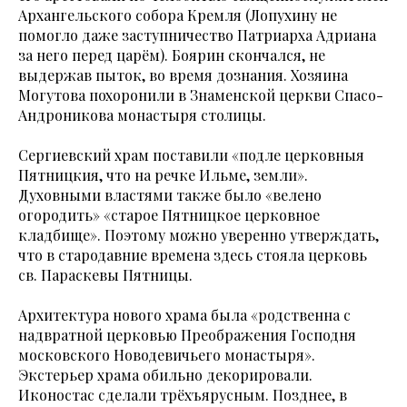
Архангельского собора Кремля (Лопухину не
помогло даже заступничество Патриарха Адриана
за него перед царём). Боярин скончался, не
выдержав пыток, во время дознания. Хозяина
Могутова похоронили в Знаменской церкви Спасо-
Андроникова монастыря столицы.
Сергиевский храм поставили «подле церковныя
Пятницкия, что на речке Ильме, земли».
Духовными властями также было «велено
огородить» «старое Пятницкое церковное
кладбище». Поэтому можно уверенно утверждать,
что в стародавние времена здесь стояла церковь
св. Параскевы Пятницы.
Архитектура нового храма была «родственна с
надвратной церковью Преображения Господня
московского Новодевичьего монастыря».
Экстерьер храма обильно декорировали.
Иконостас сделали трёхъярусным. Позднее, в