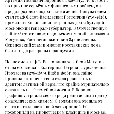
Артемий Иванович Воронцов (1748-1813). Но в 1800г.,
по причине серьёзных финансовых проблем, он
продал родовые подольские имения. Покупателем
стал граф Фёдор Васильевич Ростопчин (1763-1826),
президент Коллегии иностранных дел и будущий
Московский генерал-губернатор. В Отечественную
войну 1812г. от своих подольских имений, включая и
Могутово, Ростопчин выставил 84 ополченца.
Сергиевский храм и многие крестьянские дома
были тогда разорены французами.
После смерти Ф.В. Ростопчина хозяйкой Могутова
стала его вдова – Екатерина Петровна, урожденная
Протасова (1776-1859). Ещё в 1806г. она тайно
приняла католичество и стала ревностным
адептом латинской веры, что крайне отрицательно
сказалось на её семейной жизни. В Воронове
графиня устроила своего рода религиозный центр
с католическим храмом. С годами она отошла от
света и стала настоящей затворницей. Её
похоронили на Иноверческом кладбище в Москве.