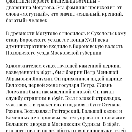
фамилией первого владельца вотчины –
дворянина Могутова. Эта фамилия происходит от
слова «могутный», что значит «сильный, крепкий,
богатый» человек.
В древности Могутово относилось к Суходольскому
стану Боровского уезда. А с конца XVIII века
административно входило в Вороновскую волость
Подольского уезда Московской губернии.
Храмоздателем существующей каменной церкви,
возведённой в 1693г., был боярин Пётр Меньшой
Абрамович Лопухин. Он приходился дядей царице
Евдокии, первой жене государя Петра. Жизнь
Лопухина была насыщенной и яркой. Он начал
службу стряпчим в 1658г. Был головой стрельцов,
участвовал в сражениях и подавлял бунт Степана
Разина. Возглавлял Рейтарский, Большой казны и
Каменных дел приказы; затем управлял приказами
Большого дворца и Московским Судным. В 1698г.
его арестовали по челобитью священнослужителей