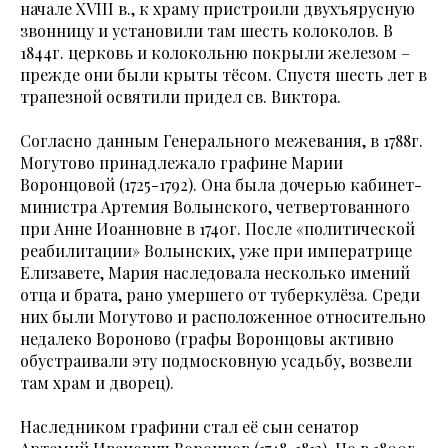
начале XVIII в., к храму пристроили двухъярусную
звонницу и установили там шесть колоколов. В
1844г. церковь и колокольню покрыли железом –
прежде они были крыты тёсом. Спустя шесть лет в
трапезной освятили придел св. Виктора.
Согласно данным Генерального межевания, в 1788г.
Могутово принадлежало графине Марии
Воронцовой (1725-1792). Она была дочерью кабинет-
министра Артемия Волынского, четвертованного
при Анне Иоанновне в 1740г. После «политической
реабилитации» Волынских, уже при императрице
Елизавете, Мария наследовала несколько имений
отца и брата, рано умершего от туберкулёза. Среди
них были Могутово и расположенное относительно
недалеко Вороново (графы Воронцовы активно
обустраивали эту подмосковную усадьбу, возвели
там храм и дворец).
Наследником графини стал её сын сенатор