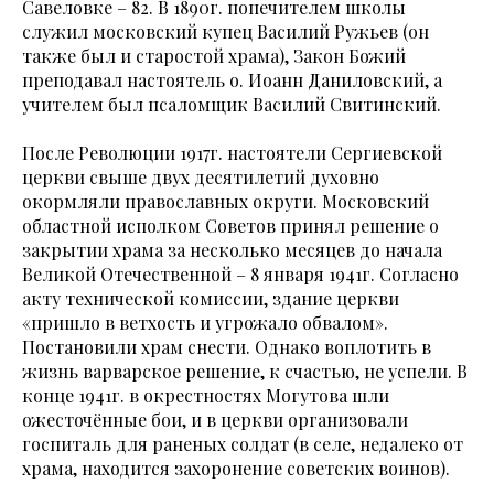
Савеловке – 82. В 1890г. попечителем школы
служил московский купец Василий Ружьев (он
также был и старостой храма), Закон Божий
преподавал настоятель о. Иоанн Даниловский, а
учителем был псаломщик Василий Свитинский.
После Революции 1917г. настоятели Сергиевской
церкви свыше двух десятилетий духовно
окормляли православных округи. Московский
областной исполком Советов принял решение о
закрытии храма за несколько месяцев до начала
Великой Отечественной – 8 января 1941г. Согласно
акту технической комиссии, здание церкви
«пришло в ветхость и угрожало обвалом».
Постановили храм снести. Однако воплотить в
жизнь варварское решение, к счастью, не успели. В
конце 1941г. в окрестностях Могутова шли
ожесточённые бои, и в церкви организовали
госпиталь для раненых солдат (в селе, недалеко от
храма, находится захоронение советских воинов).