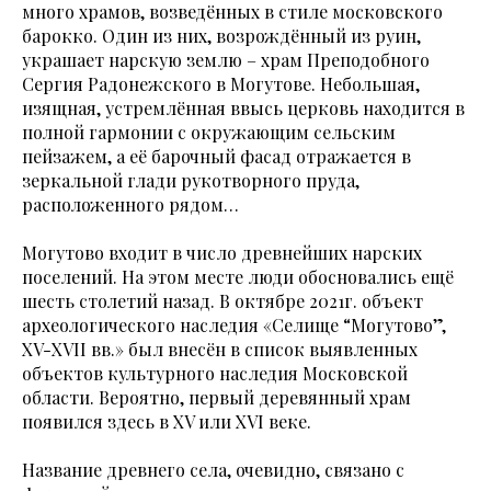
много храмов, возведённых в стиле московского
барокко. Один из них, возрождённый из руин,
украшает нарскую землю – храм Преподобного
Сергия Радонежского в Могутове. Небольшая,
изящная, устремлённая ввысь церковь находится в
полной гармонии с окружающим сельским
пейзажем, а её барочный фасад отражается в
зеркальной глади рукотворного пруда,
расположенного рядом…
Могутово входит в число древнейших нарских
поселений. На этом месте люди обосновались ещё
шесть столетий назад. В октябре 2021г. объект
археологического наследия «Селище “Могутово”,
XV-XVII вв.» был внесён в список выявленных
объектов культурного наследия Московской
области. Вероятно, первый деревянный храм
появился здесь в XV или XVI веке.
Название древнего села, очевидно, связано с