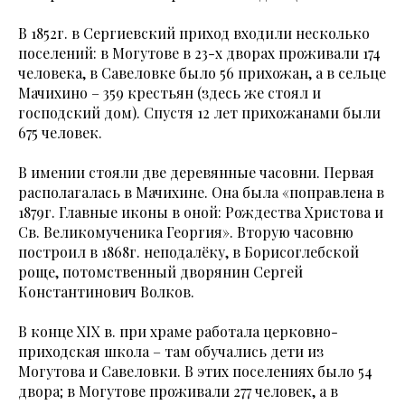
В 1852г. в Сергиевский приход входили несколько
поселений: в Могутове в 23-х дворах проживали 174
человека, в Савеловке было 56 прихожан, а в сельце
Мачихино – 359 крестьян (здесь же стоял и
господский дом). Спустя 12 лет прихожанами были
675 человек.
В имении стояли две деревянные часовни. Первая
располагалась в Мачихине. Она была «поправлена в
1879г. Главные иконы в оной: Рождества Христова и
Св. Великомученика Георгия». Вторую часовню
построил в 1868г. неподалёку, в Борисоглебской
роще, потомственный дворянин Сергей
Константинович Волков.
В конце XIX в. при храме работала церковно-
приходская школа – там обучались дети из
Могутова и Савеловки. В этих поселениях было 54
двора; в Могутове проживали 277 человек, а в