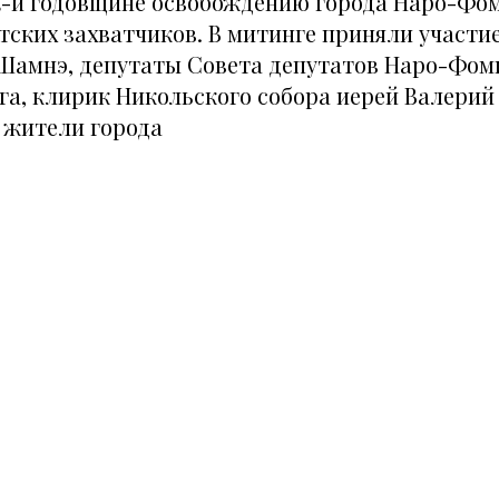
-й годовщине освобождению города Наро-Фом
ских захватчиков. В митинге приняли участие
Шамнэ, депутаты Совета депутатов Наро-Фом
га, клирик Никольского собора иерей Валерий
, жители города