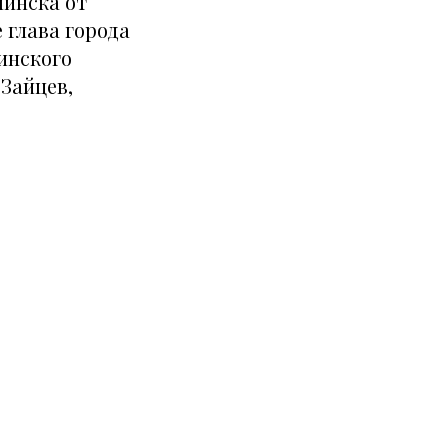
инска от
 глава города
инского
 Зайцев,