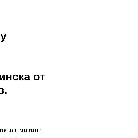
 у
инска от
в.
тоялся митинг,