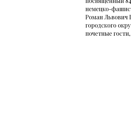
посвященный 84
немецко-фашист
Роман Львович 
городского окру
почетные гости