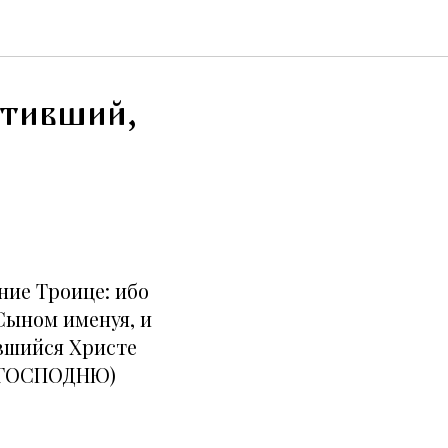
етивший,
ние Троице: ибо
Сыном именуя, и
ившийся Христе
Ю ГОСПОДНЮ)