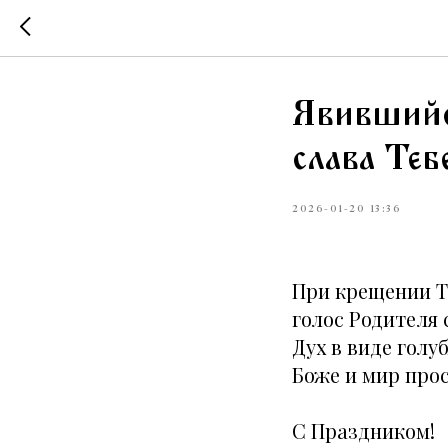
Явившийс
слава Теб
2026-01-20 13:36
При крещении Т
голос Родителя 
Дух в виде гол
Боже и мир пр
С Праздником!