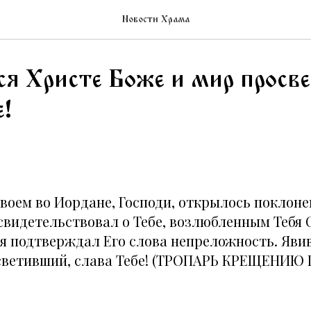
Новости Храма
я Христе Боже и мир просв
е!
воем во Иордане, Господи, открылось поклоне
свидетельствовал о Тебе, возлюбленным Тебя 
убя подтверждал Его слова непреложность. Яв
осветивший, слава Тебе! (ТРОПАРЬ КРЕЩЕНИ