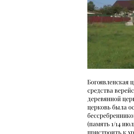
Богоявленская ц
средства верей
деревянной церк
церковь была ос
бессребреннико
(память 1/14 ию
пристроить к хр