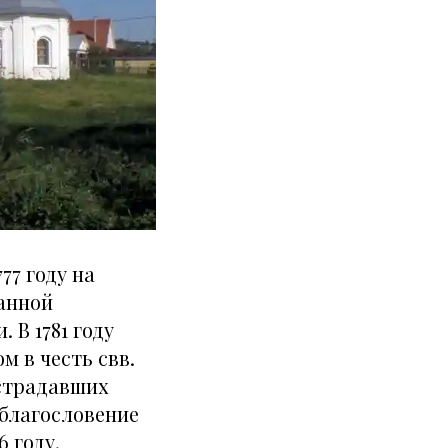
77 году на
ранной
 В 1781 году
м в честь свв.
острадавших
л благословение
 году.