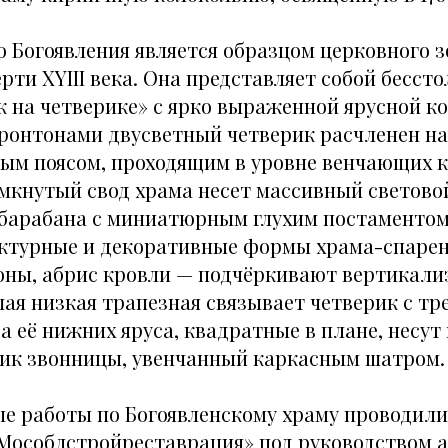
о Богоявления является образцом церковного з
рти XYIII века. Она представляет собой бесст
к на четверике» с ярко выраженной ярусной к
онтонами двусветный четверик расчленен на 
м поясом, проходящим в уровне венчающих к
омкнутый свод храма несет массивный светово
барабана с миниатюрным глухим постаментом
ектурные и декоративные формы храма-спаре
тоны, абрис кровли — подчёркивают вертикали
шая низкая трапезная связывает четверик с тр
а её нижних яруса, квадратные в плане, несу
ик звонницы, увенчанный каркасным шатром.
е работы по Богоявленскому храму проводилис
«Мособлстройреставрация» под руководством 