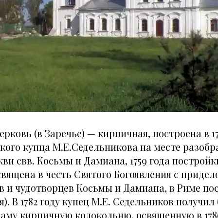
ерковь (в Заречье) — кирпичная, построена в 17
ского купца М.Е.Седельникова на месте разоб
ви свв. Косьмы и Дамиана, 1759 года постройки.
вящена в честь Святого Богоявления с придело
в и чудотворцев Косьмы и Дамиана, в Риме п
ля). В 1782 году купец М.Е. Седельников получи
аму кирпичную колокольню, освященную в 1786