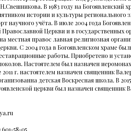
Н.Свешникова. В 1983 году на Богоявленский х
ятником истории и культуры регионального з
рт научного учёта. В июле 2004 года Богоявле
й Православной Церкви и в государственных о
на местная правос лавная религиозная органи
еркви. С 2004 года в Богоявленском храме бы
еставрационные работы. Приобретено и устан
олоколов. Настоятелем был назначен иеромона
е 2011 г. настоятелем назначен священник Вале
ганизованна детская Воскресная школа. В 2015
гоявленской церкви был назначен священник 
ya.ru
) 601-58-05