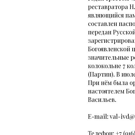
реставратора Н.
являющийся пам
составлен паспо
передан Русско
зарегистрирова
Богоявленской ц
значительные р
колокольне 7 к
(Партин). В июл
При нём была ор
настоятелем Бо
Васильев.
E-mail: val-ivd@
Телефон: +7 (916