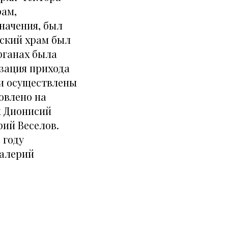
рам,
начения, был
нский храм был
рганах была
зация прихода
ли осуществлены
овлено на
х Дионисий
рий Веселов.
 году
Валерий