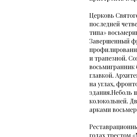
Церковь Святог
последней четве
типа» восьмери
Завершенный фр
профилированны
и трапезной. С
восьмигранник 
главкой. Архит
на углах, фрон
здания.Неболь 
колокольней. Дв
арками восьмер
Реставрационны
годах трестом 