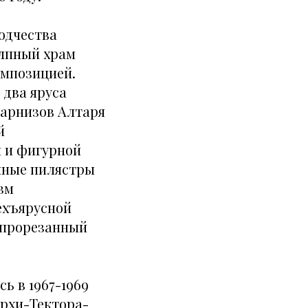
одчества
олпный храм
омпозицией.
два яруса
арнизов Алтаря
й
 и фигурной
нные пилястры
зм
ехъярусной
т прорезанный
ь в 1967-1969
архи-Тектора-